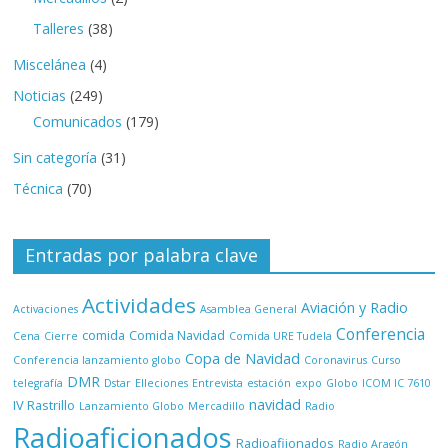
Talleres
(38)
Miscelánea
(4)
Noticias
(249)
Comunicados
(179)
Sin categoría
(31)
Técnica
(70)
Entradas por palabra clave
Actividades
Aviación y Radio
Activaciones
Asamblea General
Conferencia
comida
Comida Navidad
Cena
Cierre
Comida URE Tudela
Copa de Navidad
Conferencia lanzamiento globo
Coronavirus
Curso
DMR
telegrafía
Dstar
Elleciones
Entrevista
estación
expo
Globo
ICOM IC 7610
navidad
IV Rastrillo
Lanzamiento Globo
Mercadillo
Radio
Radioaficionados
Radioafiionados
Radio Aragón