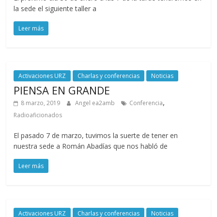
Zaragoza
la sede el siguiente taller a
Leer más
URZ
Activaciones URZ
Charlas y conferencias
Noticias
PIENSA EN GRANDE
,
8 marzo, 2019
Angel ea2amb
Conferencia
Radioaficionados
El pasado 7 de marzo, tuvimos la suerte de tener en
nuestra sede a Román Abadías que nos habló de
Leer más
Activaciones URZ
Charlas y conferencias
Noticias