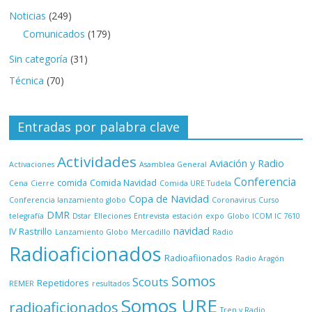
Noticias
(249)
Comunicados
(179)
Sin categoría
(31)
Técnica
(70)
Entradas por palabra clave
Actividades
Aviación y Radio
Activaciones
Asamblea General
Conferencia
comida
Comida Navidad
Cena
Cierre
Comida URE Tudela
Copa de Navidad
Conferencia lanzamiento globo
Coronavirus
Curso
DMR
telegrafía
Dstar
Elleciones
Entrevista
estación
expo
Globo
ICOM IC 7610
navidad
IV Rastrillo
Lanzamiento Globo
Mercadillo
Radio
Radioaficionados
Radioafiionados
Radio Aragón
Somos
Scouts
Repetidores
REMER
resultados
Somos URE
radioaficionados
Tren y Radio