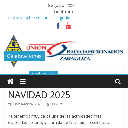
Saltar
6 agosto, 2026
al
Lo último:
contenido
URZ vuelve a hacer latir la telegrafía
Verano, radio y buenas ondas: ideas para seguir disfrutando de
la afición.
Promoción de Verano ICOM en Promodis Telecom
Nueva ubicación de la Jefatura Provincial de Inspección de las
Telecomunicaciones de Zaragoza. Información de interés para
Celebraciones
los radioaficionados
La cantera de URZ vuelve a hacerse escuchar en el YOTA
Contest
Unión
Celebraciones
COMIDA DE
de
NAVIDAD 2025
Radioaficionados
8 noviembre, 2025
ea2urz
Ya tenemos muy cerca una de las actividades más
de
esperadas del año, la comida de Navidad, se celebrará el