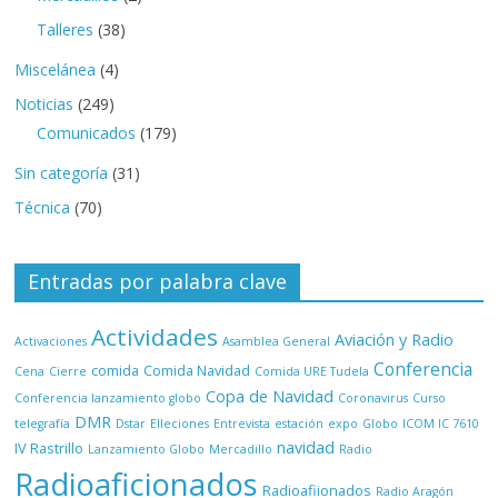
Talleres
(38)
Miscelánea
(4)
Noticias
(249)
Comunicados
(179)
Sin categoría
(31)
Técnica
(70)
Entradas por palabra clave
Actividades
Aviación y Radio
Activaciones
Asamblea General
Conferencia
comida
Comida Navidad
Cena
Cierre
Comida URE Tudela
Copa de Navidad
Conferencia lanzamiento globo
Coronavirus
Curso
DMR
telegrafía
Dstar
Elleciones
Entrevista
estación
expo
Globo
ICOM IC 7610
navidad
IV Rastrillo
Lanzamiento Globo
Mercadillo
Radio
Radioaficionados
Radioafiionados
Radio Aragón