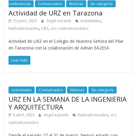
conferencias
Comunicados
Noticias
Sin categoría
Actividad de URZ en Tarazona
,
25 junio, 2023
Angel ea2amb
Actividades
,
,
Radioaficionados
URZ
urz; radioaficionados;
Actividad de URZ en el Colegio de Nuestra Señora del Pilar
en Tarazona con la colaboración de Adrian EA2ESK
Leer más
Actividades
Comunicados
Noticias
Sin categoría
URZ EN LA SEMANA DE LA INGENIERIA
Y ARQUITECTURA
,
8 abril, 2023
Angel ea2amb
Radioaficionados
urz;
radioaficionados;
Desde el pasado 27 al 31 de marzo, hemos estado con