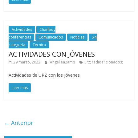
Actividades
Charlas y
conferencias
Comunicados
Noticias
Sin
categoría
Técnica
ACTIVIDADES CON JÓVENES
29 marzo, 2022
Angel ea2amb
urz; radioaficionados;
Actividades de URZ con los jóvenes
Leer más
← Anterior