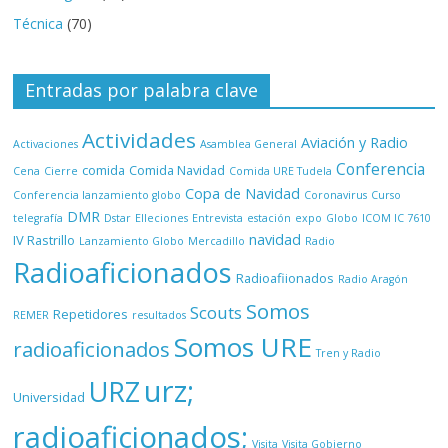
Técnica
(70)
Entradas por palabra clave
Actividades
Aviación y Radio
Activaciones
Asamblea General
Conferencia
comida
Comida Navidad
Cena
Cierre
Comida URE Tudela
Copa de Navidad
Conferencia lanzamiento globo
Coronavirus
Curso
DMR
telegrafía
Dstar
Elleciones
Entrevista
estación
expo
Globo
ICOM IC 7610
navidad
IV Rastrillo
Lanzamiento Globo
Mercadillo
Radio
Radioaficionados
Radioafiionados
Radio Aragón
Somos
Scouts
Repetidores
REMER
resultados
Somos URE
radioaficionados
Tren y Radio
urz;
URZ
Universidad
radioaficionados;
Visita
Visita Gobierno