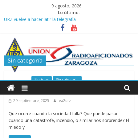
Saltar
9 agosto, 2026
al
Lo último:
contenido
URZ vuelve a hacer latir la telegrafía
Verano, radio y buenas ondas: ideas para seguir disfrutando de
la afición.
Promoción de Verano ICOM en Promodis Telecom
Nueva ubicación de la Jefatura Provincial de Inspección de las
Telecomunicaciones de Zaragoza. Información de interés para
Sin categoría
los radioaficionados
La cantera de URZ vuelve a hacerse escuchar en el YOTA
Contest
Unión
Noticias
Sin categoría
REMER
de
29 septiembre, 2025
ea2urz
Radioaficionados
Que ocurre cuando la sociedad falla? Que puede pasar
cuando una catástrofe, incendio, o similar nos sorprende? El
de
miedo y