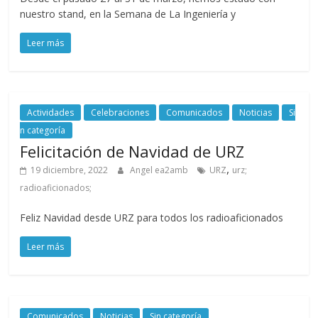
nuestro stand, en la Semana de La Ingeniería y
Leer más
Actividades
Celebraciones
Comunicados
Noticias
Si
n categoría
Felicitación de Navidad de URZ
,
19 diciembre, 2022
Angel ea2amb
URZ
urz;
radioaficionados;
Feliz Navidad desde URZ para todos los radioaficionados
Leer más
Comunicados
Noticias
Sin categoría