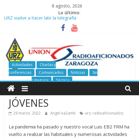
Saltar
8 agosto, 2026
al
Lo último:
contenido
URZ vuelve a hacer latir la telegrafía
Verano, radio y buenas ondas: ideas para seguir disfrutando de
la afición.
Promoción de Verano ICOM en Promodis Telecom
Nueva ubicación de la Jefatura Provincial de Inspección de las
Telecomunicaciones de Zaragoza. Información de interés para
los radioaficionados
Actividades
Charlas y
La cantera de URZ vuelve a hacerse escuchar en el YOTA
conferencias
Comunicados
Noticias
Sin
Contest
Unión
categoría
Técnica
ACTIVIDADES CON
de
JÓVENES
Radioaficionados
29 marzo, 2022
Angel ea2amb
urz; radioaficionados;
La pandemia ha pasado y nuestro vocal Luis EB2 FRM ha
de
vuelto a realizar las habituales y numerosas actividades