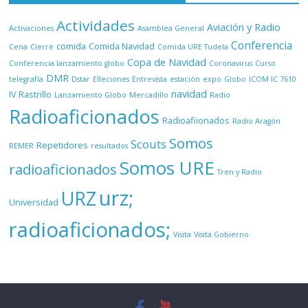
Actividades
Aviación y Radio
Activaciones
Asamblea General
Conferencia
comida
Comida Navidad
Cena
Cierre
Comida URE Tudela
Copa de Navidad
Conferencia lanzamiento globo
Coronavirus
Curso
DMR
telegrafía
Dstar
Elleciones
Entrevista
estación
expo
Globo
ICOM IC 7610
navidad
IV Rastrillo
Lanzamiento Globo
Mercadillo
Radio
Radioaficionados
Radioafiionados
Radio Aragón
Somos
Scouts
Repetidores
REMER
resultados
Somos URE
radioaficionados
Tren y Radio
urz;
URZ
Universidad
radioaficionados;
Visita
Visita Gobierno