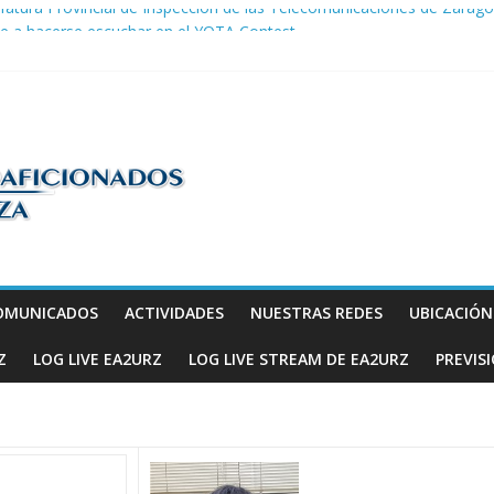
efatura Provincial de Inspección de las Telecomunicaciones de Zarago
ve a hacerse escuchar en el YOTA Contest
la telegrafía
ndas: ideas para seguir disfrutando de la afición.
COM en Promodis Telecom
os
OMUNICADOS
ACTIVIDADES
NUESTRAS REDES
UBICACIÓ
Z
LOG LIVE EA2URZ
LOG LIVE STREAM DE EA2URZ
PREVIS