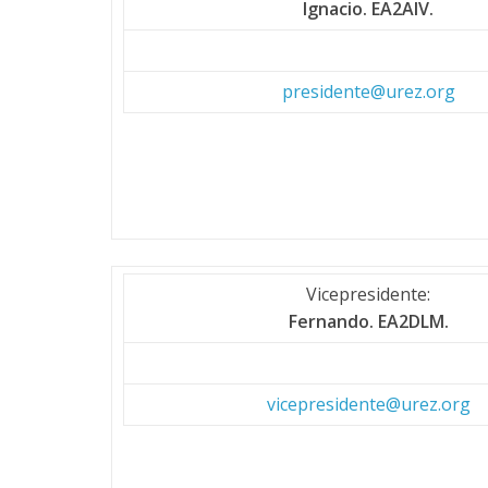
Ignacio. EA2AIV.
presidente@urez.org
Vicepresidente:
Fernando. EA2DLM.
vicepresidente@urez.org