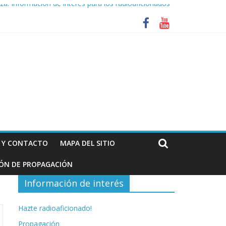
za. Información de interés para los radioaficionados
N Y CONTACTO
MAPA DEL SITIO
IÓN DE PROPAGACIÓN
Información de interés
Hazte radioaficionado!
Propagación