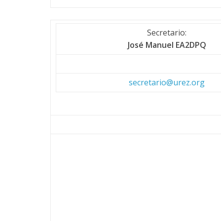
Secretario:
José Manuel EA2DPQ
secretario@urez.org