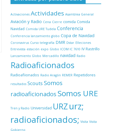
Actividades
Activaciones
Asamblea General
Aviación y Radio
comida
Comida
Cena
Cierre
Conferencia
Navidad
Comida URE Tudela
Copa de Navidad
Conferencia lanzamiento globo
DMR
Coronavirus
Curso telegrafía
Dstar
Elleciones
IV Rastrillo
Entrevista
estación
expo
Globo
ICOM IC 7610
navidad
Lanzamiento Globo
Mercadillo
Radio
Radioaficionados
Radioafiionados
Repetidores
Radio Aragón
REMER
Somos
Scouts
resultados
Somos URE
radioaficionados
urz;
URZ
Universidad
Tren y Radio
radioaficionados;
Visita
Visita
Gobierno