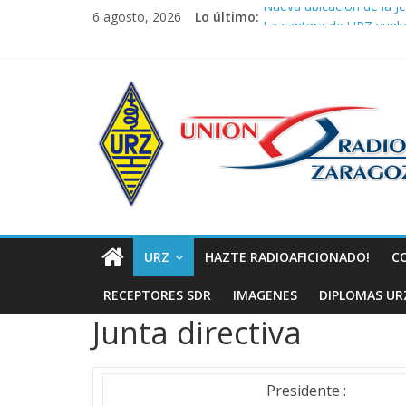
Saltar
Nueva ubicación de la J
6 agosto, 2026
Lo último:
al
La cantera de URZ vuel
contenido
URZ vuelve a hacer latir 
Verano, radio y buenas o
Unión
Promoción de Verano I
de
Radioaficionad
de
URZ
HAZTE RADIOAFICIONADO!
C
Zaragoza
RECEPTORES SDR
IMAGENES
DIPLOMAS UR
Junta directiva
URZ
Presidente :