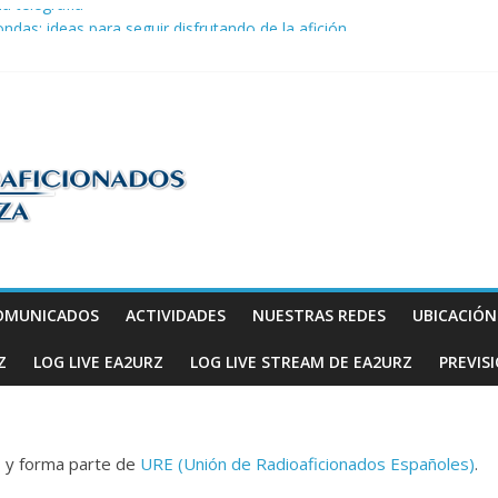
la telegrafía
ndas: ideas para seguir disfrutando de la afición.
COM en Promodis Telecom
efatura Provincial de Inspección de las Telecomunicaciones de Zarago
ve a hacerse escuchar en el YOTA Contest
os
OMUNICADOS
ACTIVIDADES
NUESTRAS REDES
UBICACIÓ
Z
LOG LIVE EA2URZ
LOG LIVE STREAM DE EA2URZ
PREVIS
, y forma parte de
URE (Unión de Radioaficionados Españoles)
.