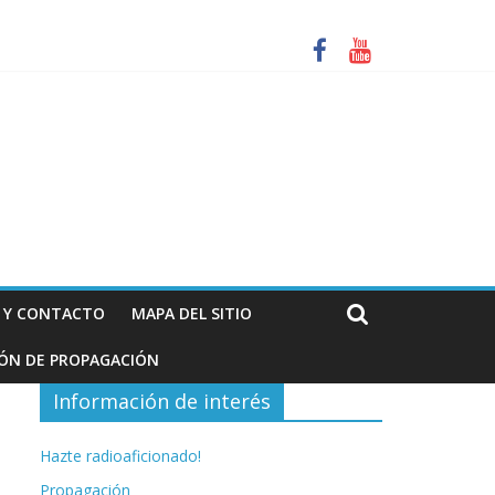
za. Información de interés para los radioaficionados
N Y CONTACTO
MAPA DEL SITIO
IÓN DE PROPAGACIÓN
Información de interés
Hazte radioaficionado!
Propagación