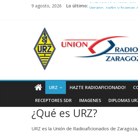
Saltar
URZ vuelve a hacer latir 
9 agosto, 2026
Lo último:
al
Verano, radio y buenas o
Promoción de Verano I
contenido
Nueva ubicación de la J
Unión
La cantera de URZ vuel
de
Radioaficionad
de
URZ
HAZTE RADIOAFICIONADO!
C
Zaragoza
RECEPTORES SDR
IMAGENES
DIPLOMAS UR
¿Qué es URZ?
URZ
URZ es la Unión de Radioaficionados de Zaragoza