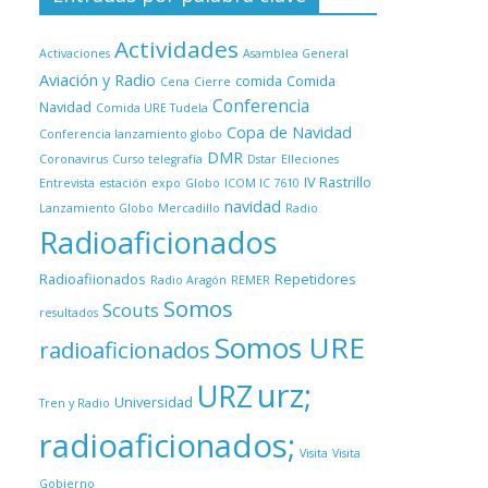
Actividades
Activaciones
Asamblea General
Aviación y Radio
comida
Comida
Cena
Cierre
Conferencia
Navidad
Comida URE Tudela
Copa de Navidad
Conferencia lanzamiento globo
DMR
Coronavirus
Curso telegrafía
Dstar
Elleciones
IV Rastrillo
Entrevista
estación
expo
Globo
ICOM IC 7610
navidad
Lanzamiento Globo
Mercadillo
Radio
Radioaficionados
Radioafiionados
Repetidores
Radio Aragón
REMER
Somos
Scouts
resultados
Somos URE
radioaficionados
urz;
URZ
Universidad
Tren y Radio
radioaficionados;
Visita
Visita
Gobierno