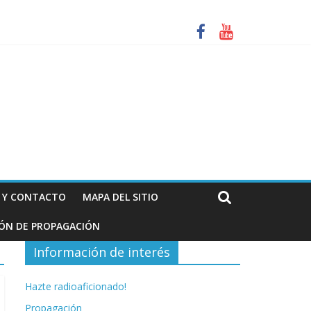
za. Información de interés para los radioaficionados
N Y CONTACTO
MAPA DEL SITIO
IÓN DE PROPAGACIÓN
Información de interés
Hazte radioaficionado!
Propagación