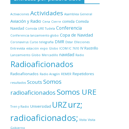
Actividades
Activaciones
Asamblea General
Aviación y Radio
comida
Comida
Cena
Cierre
Conferencia
Navidad
Comida URE Tudela
Copa de Navidad
Conferencia lanzamiento globo
DMR
Coronavirus
Curso telegrafía
Dstar
Elleciones
IV Rastrillo
Entrevista
estación
expo
Globo
ICOM IC 7610
navidad
Lanzamiento Globo
Mercadillo
Radio
Radioaficionados
Radioafiionados
Repetidores
Radio Aragón
REMER
Somos
Scouts
resultados
Somos URE
radioaficionados
urz;
URZ
Universidad
Tren y Radio
radioaficionados;
Visita
Visita
Gobierno