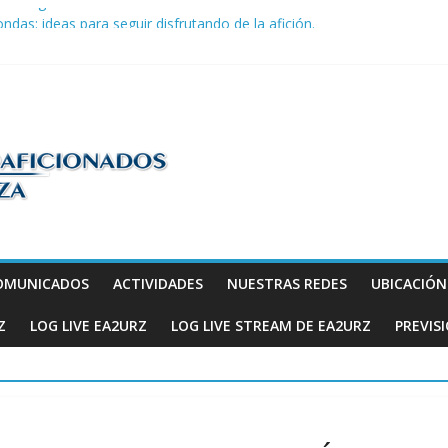
la telegrafía
ndas: ideas para seguir disfrutando de la afición.
COM en Promodis Telecom
efatura Provincial de Inspección de las Telecomunicaciones de Zarago
ve a hacerse escuchar en el YOTA Contest
os
OMUNICADOS
ACTIVIDADES
NUESTRAS REDES
UBICACIÓ
Z
LOG LIVE EA2URZ
LOG LIVE STREAM DE EA2URZ
PREVIS