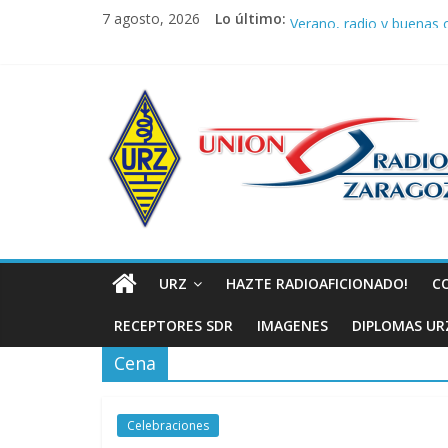
Saltar
URZ vuelve a hacer latir 
7 agosto, 2026
Lo último:
Verano, radio y buenas o
al
Promoción de Verano I
contenido
Nueva ubicación de la J
Unión
La cantera de URZ vuel
de
Radioaficionad
de
URZ
HAZTE RADIOAFICIONADO!
C
Zaragoza
RECEPTORES SDR
IMAGENES
DIPLOMAS UR
Cena
URZ
Celebraciones