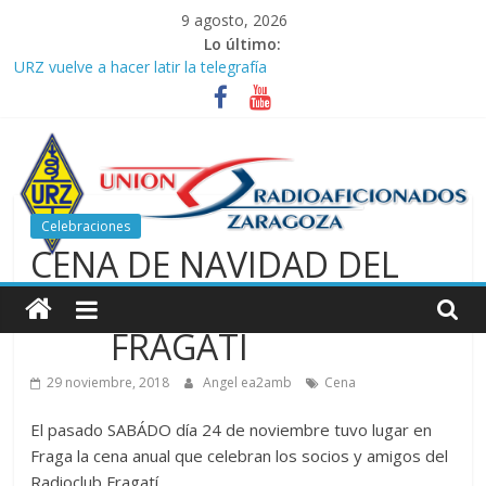
Saltar
9 agosto, 2026
al
Lo último:
contenido
URZ vuelve a hacer latir la telegrafía
Verano, radio y buenas ondas: ideas para seguir disfrutando de
la afición.
Promoción de Verano ICOM en Promodis Telecom
Nueva ubicación de la Jefatura Provincial de Inspección de las
Telecomunicaciones de Zaragoza. Información de interés para
los radioaficionados
Celebraciones
La cantera de URZ vuelve a hacerse escuchar en el YOTA
CENA DE NAVIDAD DEL
Contest
Unión
RADIOCLUB
de
FRAGATÍ
29 noviembre, 2018
Angel ea2amb
Cena
Radioaficionados
El pasado SABÁDO día 24 de noviembre tuvo lugar en
de
Fraga la cena anual que celebran los socios y amigos del
Radioclub Fragatí.