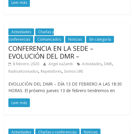
Leer más
Zaragoza
URZ
Actividades
Charlas y
conferencias
Comunicados
Noticias
Sin categoría
CONFERENCIA EN LA SEDE –
EVOLUCIÓN DEL DMR –
,
,
8 febrero, 2020
Angel ea2amb
Actividades
DMR
,
,
Radioaficionados
Repetidores
Somos URE
EVOLUCIÓN DEL DMR – DÍA 13 DE FEBRERO A LAS 18:30
HORAS. El próximo jueves 13 de febrero tendremos en
Leer más
Actividades
Charlas y conferencias
Noticias