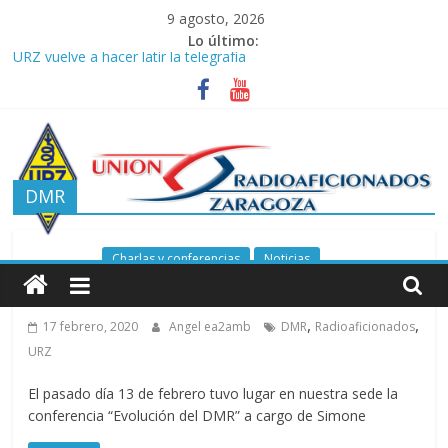
Saltar
9 agosto, 2026
al
Lo último:
contenido
URZ vuelve a hacer latir la telegrafía
Verano, radio y buenas ondas: ideas para seguir disfrutando de
la afición.
Promoción de Verano ICOM en Promodis Telecom
Nueva ubicación de la Jefatura Provincial de Inspección de las
Telecomunicaciones de Zaragoza. Información de interés para
los radioaficionados
DMR
La cantera de URZ vuelve a hacerse escuchar en el YOTA
Contest
Unión
Charlas y conferencias
Noticias
Evolución del DMR
de
,
,
17 febrero, 2020
Angel ea2amb
DMR
Radioaficionados
URZ
Radioaficionados
El pasado día 13 de febrero tuvo lugar en nuestra sede la
de
conferencia “Evolución del DMR” a cargo de Simone