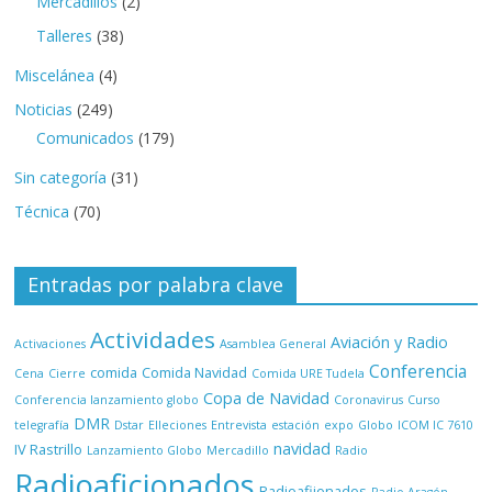
Mercadillos
(2)
Talleres
(38)
Miscelánea
(4)
Noticias
(249)
Comunicados
(179)
Sin categoría
(31)
Técnica
(70)
Entradas por palabra clave
Actividades
Aviación y Radio
Activaciones
Asamblea General
Conferencia
comida
Comida Navidad
Cena
Cierre
Comida URE Tudela
Copa de Navidad
Conferencia lanzamiento globo
Coronavirus
Curso
DMR
telegrafía
Dstar
Elleciones
Entrevista
estación
expo
Globo
ICOM IC 7610
navidad
IV Rastrillo
Lanzamiento Globo
Mercadillo
Radio
Radioaficionados
Radioafiionados