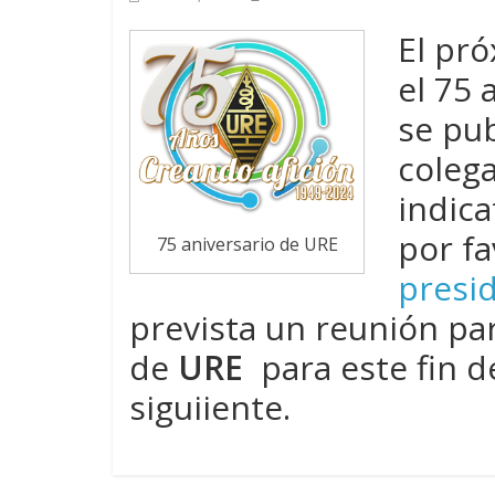
El pró
el 75 
se pu
colega
indica
por fa
75 aniversario de URE
presi
prevista un reunión pa
de
URE
para este fin d
siguiiente.