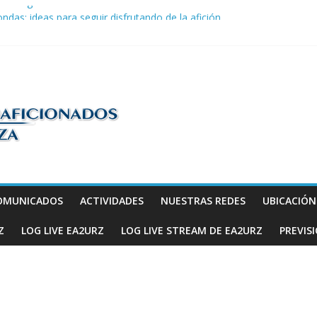
la telegrafía
ndas: ideas para seguir disfrutando de la afición.
COM en Promodis Telecom
efatura Provincial de Inspección de las Telecomunicaciones de Zarago
ve a hacerse escuchar en el YOTA Contest
os
OMUNICADOS
ACTIVIDADES
NUESTRAS REDES
UBICACIÓ
Z
LOG LIVE EA2URZ
LOG LIVE STREAM DE EA2URZ
PREVIS