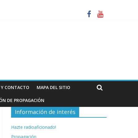
za. Información de interés para los radioaficionados
N Y CONTACTO
MAPA DEL SITIO
IÓN DE PROPAGACIÓN
Información de interés
Hazte radioaficionado!
Propagación