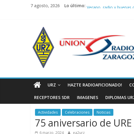
Saltar
URZ vuelve a hacer latir 
7 agosto, 2026
Lo último:
Verano, radio y buenas o
al
Promoción de Verano I
contenido
Nueva ubicación de la J
Unión
La cantera de URZ vuel
de
Radioaficionad
de
URZ
HAZTE RADIOAFICIONADO!
C
Zaragoza
RECEPTORES SDR
IMAGENES
DIPLOMAS UR
URZ
Actividades
Celebraciones
Noticias
75 aniversario de URE
6 marzo, 2024
ea2urz