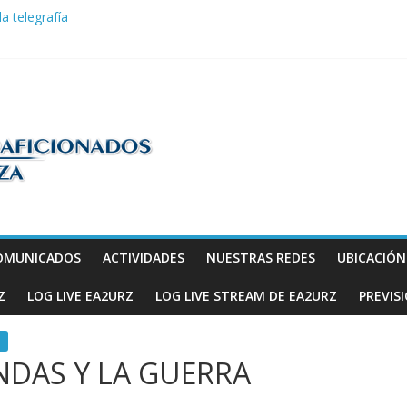
la telegrafía
ndas: ideas para seguir disfrutando de la afición.
COM en Promodis Telecom
efatura Provincial de Inspección de las Telecomunicaciones de Zarago
ve a hacerse escuchar en el YOTA Contest
os
OMUNICADOS
ACTIVIDADES
NUESTRAS REDES
UBICACIÓ
Z
LOG LIVE EA2URZ
LOG LIVE STREAM DE EA2URZ
PREVIS
NDAS Y LA GUERRA