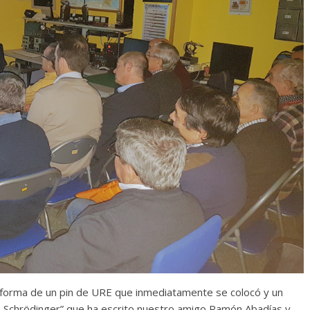
forma de un pin de URE que inmediatamente se colocó y un
de Schrödinger” que ha escrito nuestro amigo Ramón Abadías y