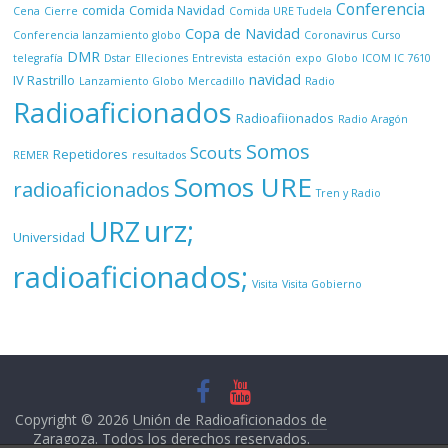
Conferencia
comida
Comida Navidad
Cena
Cierre
Comida URE Tudela
Copa de Navidad
Conferencia lanzamiento globo
Coronavirus
Curso
DMR
telegrafía
Dstar
Elleciones
Entrevista
estación
expo
Globo
ICOM IC 7610
navidad
IV Rastrillo
Lanzamiento Globo
Mercadillo
Radio
Radioaficionados
Radioafiionados
Radio Aragón
Somos
Scouts
Repetidores
REMER
resultados
Somos URE
radioaficionados
Tren y Radio
urz;
URZ
Universidad
radioaficionados;
Visita
Visita Gobierno
Copyright © 2026
Unión de Radioaficionados de
Zaragoza
. Todos los derechos reservados.