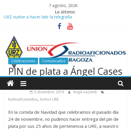
Saltar
7 agosto, 2026
al
Lo último:
contenido
URZ vuelve a hacer latir la telegrafía
Verano, radio y buenas ondas: ideas para seguir disfrutando de
la afición.
Promoción de Verano ICOM en Promodis Telecom
Nueva ubicación de la Jefatura Provincial de Inspección de las
Telecomunicaciones de Zaragoza. Información de interés para
los radioaficionados
Celebraciones
Comunicados
La cantera de URZ vuelve a hacerse escuchar en el YOTA
PIN de plata a Ángel Cases
Contest
Unión
EA2GH
de
5 diciembre, 2019
Angel ea2amb
,
Radioaficionados
Somos URE
Radioaficionados
En la comida de Navidad que celebramos el pasado día
24 de noviembre, no pudimos hacer entrega del pin de
de
plata por sus 25 años de pertenencia a URE, a nuestro