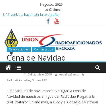
Saltar
8 agosto, 2026
al
Lo último:
contenido
URZ vuelve a hacer latir la telegrafía
Verano, radio y buenas ondas: ideas para seguir disfrutando de
la afición.
Promoción de Verano ICOM en Promodis Telecom
Nueva ubicación de la Jefatura Provincial de Inspección de las
Telecomunicaciones de Zaragoza. Información de interés para
los radioaficionados
Celebraciones
Comunicados
La cantera de URZ vuelve a hacerse escuchar en el YOTA
Cena de Navidad
Contest
Unión
Radioclub Fragatí
de
6 diciembre, 2019
Angel ea2amb
,
Radioaficionados
Somos URE
Radioaficionados
El pasado 30 de noviembre tuvo lugar la cena de
Navidad de nuestros amigos del Radioclub Fragatí a la
de
cual invitaron un año más, a URZ y al Consejo Territorial