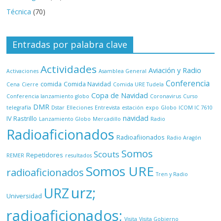
Técnica
(70)
Entradas por palabra clave
Actividades
Aviación y Radio
Activaciones
Asamblea General
Conferencia
comida
Comida Navidad
Cena
Cierre
Comida URE Tudela
Copa de Navidad
Conferencia lanzamiento globo
Coronavirus
Curso
DMR
telegrafía
Dstar
Elleciones
Entrevista
estación
expo
Globo
ICOM IC 7610
navidad
IV Rastrillo
Lanzamiento Globo
Mercadillo
Radio
Radioaficionados
Radioafiionados
Radio Aragón
Somos
Scouts
Repetidores
REMER
resultados
Somos URE
radioaficionados
Tren y Radio
urz;
URZ
Universidad
radioaficionados;
Visita
Visita Gobierno