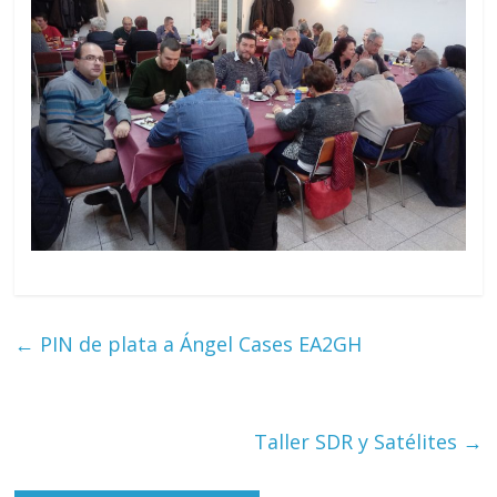
←
PIN de plata a Ángel Cases EA2GH
Taller SDR y Satélites
→