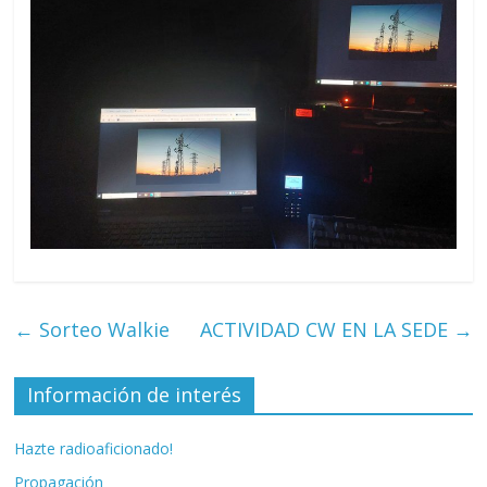
←
Sorteo Walkie
ACTIVIDAD CW EN LA SEDE
→
Información de interés
Hazte radioaficionado!
Propagación