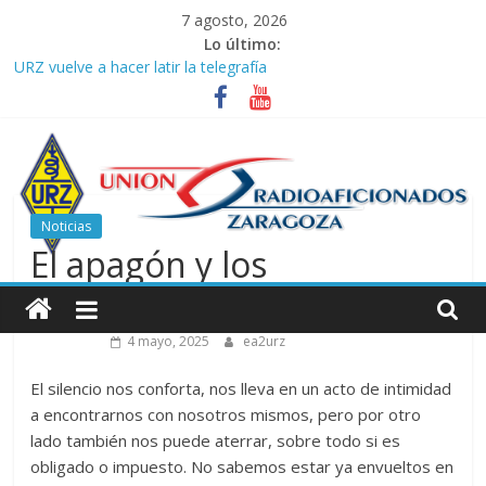
Saltar
7 agosto, 2026
al
Lo último:
contenido
URZ vuelve a hacer latir la telegrafía
Verano, radio y buenas ondas: ideas para seguir disfrutando de
la afición.
Promoción de Verano ICOM en Promodis Telecom
Nueva ubicación de la Jefatura Provincial de Inspección de las
Telecomunicaciones de Zaragoza. Información de interés para
los radioaficionados
Noticias
La cantera de URZ vuelve a hacerse escuchar en el YOTA
El apagón y los
Contest
Unión
radioaficionados
de
4 mayo, 2025
ea2urz
Radioaficionados
El silencio nos conforta, nos lleva en un acto de intimidad
a encontrarnos con nosotros mismos, pero por otro
lado también nos puede aterrar, sobre todo si es
de
obligado o impuesto. No sabemos estar ya envueltos en