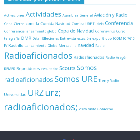
Actividades
Aviación y Radio
Activaciones
Asamblea General
Conferencia
comida
Comida Navidad
Cena
Cierre
Comida URE Tudela
Copa de Navidad
Conferencia lanzamiento globo
Coronavirus
Curso
DMR
telegrafía
Dstar
Elleciones
Entrevista
estación
expo
Globo
ICOM IC 7610
navidad
IV Rastrillo
Lanzamiento Globo
Mercadillo
Radio
Radioaficionados
Radioafiionados
Radio Aragón
Somos
Scouts
Repetidores
REMER
resultados
Somos URE
radioaficionados
Tren y Radio
urz;
URZ
Universidad
radioaficionados;
Visita
Visita Gobierno