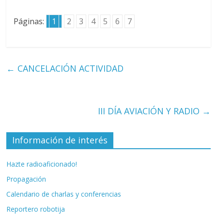
Páginas:
1
2
3
4
5
6
7
←
CANCELACIÓN ACTIVIDAD
III DÍA AVIACIÓN Y RADIO
→
Información de interés
Hazte radioaficionado!
Propagación
Calendario de charlas y conferencias
Reportero robotija