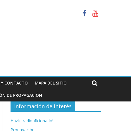
za. Información de interés para los radioaficionados
N Y CONTACTO
MAPA DEL SITIO
IÓN DE PROPAGACIÓN
Información de interés
Hazte radioaficionado!
Propagación