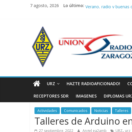
Saltar
URZ vuelve a hacer latir 
7 agosto, 2026
Lo último:
Verano, radio y buenas o
al
Promoción de Verano I
contenido
Nueva ubicación de la J
Unión
La cantera de URZ vuel
de
Radioaficionad
de
URZ
HAZTE RADIOAFICIONADO!
C
Zaragoza
RECEPTORES SDR
IMAGENES
DIPLOMAS UR
URZ
Actividades
Comunicados
Noticias
Talleres
Talleres de Arduino e
,
27 septiembre, 2022
Angel ea2amb
URZ
urz;