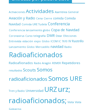
Actividades
Activaciones
Asamblea General
Aviación y Radio
comida
Comida
Cena
Cierre
Conferencia
Navidad
Comida URE Tudela
Copa de Navidad
Conferencia lanzamiento globo
DMR
Coronavirus
Curso telegrafía
Dstar
Elleciones
IV Rastrillo
Entrevista
estación
expo
Globo
ICOM IC 7610
navidad
Lanzamiento Globo
Mercadillo
Radio
Radioaficionados
Radioafiionados
Repetidores
Radio Aragón
REMER
Somos
Scouts
resultados
Somos URE
radioaficionados
urz;
URZ
Universidad
Tren y Radio
radioaficionados;
Visita
Visita
Gobierno