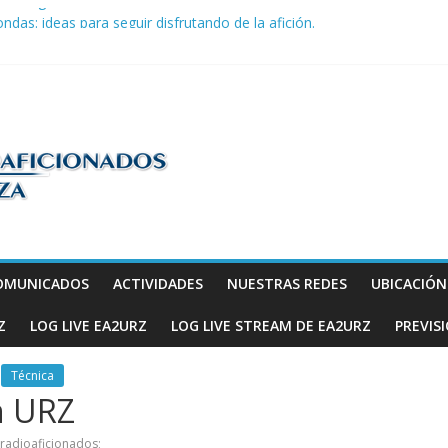
la telegrafía
ndas: ideas para seguir disfrutando de la afición.
COM en Promodis Telecom
efatura Provincial de Inspección de las Telecomunicaciones de Zarago
ve a hacerse escuchar en el YOTA Contest
os
OMUNICADOS
ACTIVIDADES
NUESTRAS REDES
UBICACIÓ
Z
LOG LIVE EA2URZ
LOG LIVE STREAM DE EA2URZ
PREVIS
Técnica
n URZ
 radioaficionados;