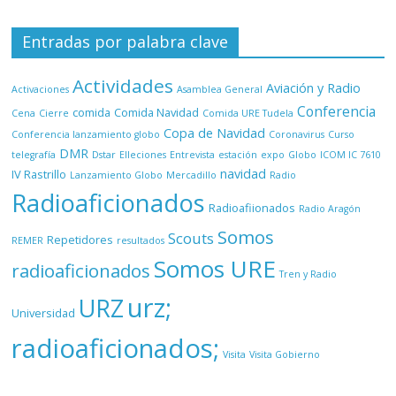
Entradas por palabra clave
Actividades
Aviación y Radio
Activaciones
Asamblea General
Conferencia
comida
Comida Navidad
Cena
Cierre
Comida URE Tudela
Copa de Navidad
Conferencia lanzamiento globo
Coronavirus
Curso
DMR
telegrafía
Dstar
Elleciones
Entrevista
estación
expo
Globo
ICOM IC 7610
navidad
IV Rastrillo
Lanzamiento Globo
Mercadillo
Radio
Radioaficionados
Radioafiionados
Radio Aragón
Somos
Scouts
Repetidores
REMER
resultados
Somos URE
radioaficionados
Tren y Radio
urz;
URZ
Universidad
radioaficionados;
Visita
Visita Gobierno