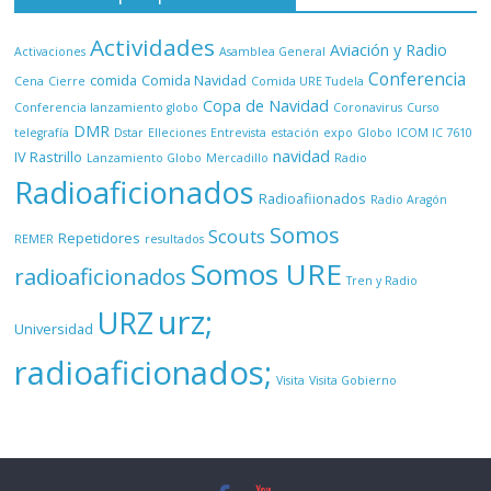
Actividades
Aviación y Radio
Activaciones
Asamblea General
Conferencia
comida
Comida Navidad
Cena
Cierre
Comida URE Tudela
Copa de Navidad
Conferencia lanzamiento globo
Coronavirus
Curso
DMR
telegrafía
Dstar
Elleciones
Entrevista
estación
expo
Globo
ICOM IC 7610
navidad
IV Rastrillo
Lanzamiento Globo
Mercadillo
Radio
Radioaficionados
Radioafiionados
Radio Aragón
Somos
Scouts
Repetidores
REMER
resultados
Somos URE
radioaficionados
Tren y Radio
urz;
URZ
Universidad
radioaficionados;
Visita
Visita Gobierno