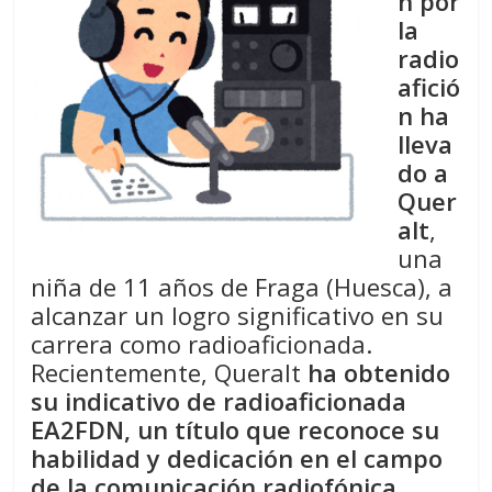
n por
Zaragoza
la
radio
afició
URZ
n ha
lleva
do a
Quer
alt
,
una
niña de 11 años de Fraga (Huesca), a
alcanzar un logro significativo en su
carrera como radioaficionada.
Recientemente, Queralt
ha obtenido
su indicativo de radioaficionada
EA2FDN, un título que reconoce su
habilidad y dedicación en el campo
de la comunicación radiofónica.