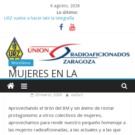
Saltar
6 agosto, 2026
al
Lo último:
contenido
URZ vuelve a hacer latir la telegrafía
Verano, radio y buenas ondas: ideas para seguir disfrutando de
la afición.
Promoción de Verano ICOM en Promodis Telecom
Nueva ubicación de la Jefatura Provincial de Inspección de las
Telecomunicaciones de Zaragoza. Información de interés para
los radioaficionados
Miscelánea
La cantera de URZ vuelve a hacerse escuchar en el YOTA
MUJERES EN LA
Contest
Unión
RADIOAFICIÓN.
de
20 marzo, 2026
ea2urz
Radioaficionados
Aprovechando el tirón del 8M y sin ánimo de restar
protagonismo a otros colectivos de mujeres,
aprovechamos para rendir nuestro pequeño homenaje a
de
las mujeres radioaficionadas, a las actuales y a las que