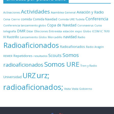
Actividades
Aviación y Radio
Activaciones
Asamblea General
Conferencia
comida
Comida Navidad
Cena
Cierre
Comida URE Tudela
Copa de Navidad
Conferencia lanzamiento globo
Coronavirus
Curso
DMR
telegrafía
Dstar
Elleciones
Entrevista
estación
expo
Globo
ICOM IC 7610
navidad
IV Rastrillo
Lanzamiento Globo
Mercadillo
Radio
Radioaficionados
Radioafiionados
Radio Aragón
Somos
Scouts
Repetidores
REMER
resultados
Somos URE
radioaficionados
Tren y Radio
urz;
URZ
Universidad
radioaficionados;
Visita
Visita Gobierno