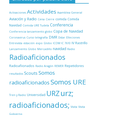
Actividades
Activaciones
Asamblea General
Aviación y Radio
comida
Comida
Cena
Cierre
Conferencia
Navidad
Comida URE Tudela
Copa de Navidad
Conferencia lanzamiento globo
DMR
Coronavirus
Curso telegrafía
Dstar
Elleciones
IV Rastrillo
Entrevista
estación
expo
Globo
ICOM IC 7610
navidad
Lanzamiento Globo
Mercadillo
Radio
Radioaficionados
Radioafiionados
Repetidores
Radio Aragón
REMER
Somos
Scouts
resultados
Somos URE
radioaficionados
urz;
URZ
Universidad
Tren y Radio
radioaficionados;
Visita
Visita
Gobierno