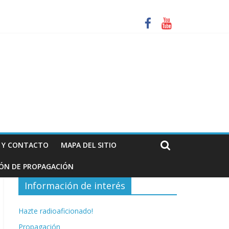
za. Información de interés para los radioaficionados
N Y CONTACTO
MAPA DEL SITIO
IÓN DE PROPAGACIÓN
Información de interés
Hazte radioaficionado!
Propagación