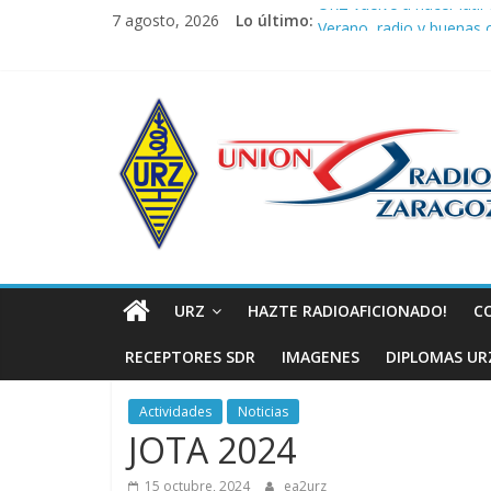
Saltar
URZ vuelve a hacer latir 
7 agosto, 2026
Lo último:
al
Verano, radio y buenas o
contenido
Promoción de Verano I
Nueva ubicación de la J
Unión
La cantera de URZ vuel
de
Radioaficionad
de
URZ
HAZTE RADIOAFICIONADO!
C
Zaragoza
RECEPTORES SDR
IMAGENES
DIPLOMAS UR
URZ
Actividades
Noticias
JOTA 2024
15 octubre, 2024
ea2urz