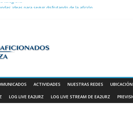
la telegrafía
ndas: ideas para seguir disfrutando de la afición.
COM en Promodis Telecom
efatura Provincial de Inspección de las Telecomunicaciones de Zarago
ve a hacerse escuchar en el YOTA Contest
os
OMUNICADOS
ACTIVIDADES
NUESTRAS REDES
UBICACIÓ
Z
LOG LIVE EA2URZ
LOG LIVE STREAM DE EA2URZ
PREVIS