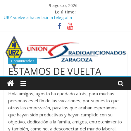
Saltar
9 agosto, 2026
al
Lo último:
contenido
URZ vuelve a hacer latir la telegrafía
Verano, radio y buenas ondas: ideas para seguir disfrutando de
la afición.
Promoción de Verano ICOM en Promodis Telecom
Nueva ubicación de la Jefatura Provincial de Inspección de las
Telecomunicaciones de Zaragoza. Información de interés para
los radioaficionados
Comunicados
La cantera de URZ vuelve a hacerse escuchar en el YOTA
ESTAMOS DE VUELTA
Contest
Unión
1 septiembre, 2025
ea2urz
de
Hola amigos, agosto ha quedado atrás, para muchas
personas es el fin de las vacaciones, por supuesto que
Radioaficionados
otros las empezarán, para los que acaban esperamos
que hayan sido productivas y hayan cumplido con su
de
objetivo, dedicación a la familia, amigos, entretenimiento
y también, como no, a desconectar del mundo laboral,