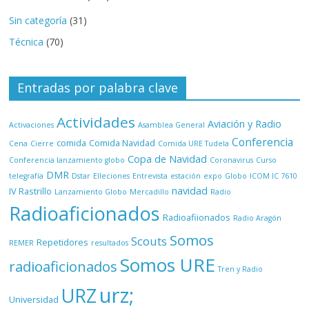
Sin categoría
(31)
Técnica
(70)
Entradas por palabra clave
Actividades
Aviación y Radio
Activaciones
Asamblea General
Conferencia
comida
Comida Navidad
Cena
Cierre
Comida URE Tudela
Copa de Navidad
Conferencia lanzamiento globo
Coronavirus
Curso
DMR
telegrafía
Dstar
Elleciones
Entrevista
estación
expo
Globo
ICOM IC 7610
navidad
IV Rastrillo
Lanzamiento Globo
Mercadillo
Radio
Radioaficionados
Radioafiionados
Radio Aragón
Somos
Scouts
Repetidores
REMER
resultados
Somos URE
radioaficionados
Tren y Radio
urz;
URZ
Universidad