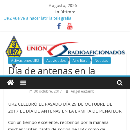
Saltar
9 agosto, 2026
al
Lo último:
contenido
URZ vuelve a hacer latir la telegrafía
Verano, radio y buenas ondas: ideas para seguir disfrutando de
la afición.
Promoción de Verano ICOM en Promodis Telecom
Nueva ubicación de la Jefatura Provincial de Inspección de las
Telecomunicaciones de Zaragoza. Información de interés para
los radioaficionados
Activaciones URZ
Actividades
Aire libre
Noticias
La cantera de URZ vuelve a hacerse escuchar en el YOTA
Día de antenas en la
Contest
Unión
ermita de Peñaflor
de
30 octubre, 2017
Angel ea2amb
Radioaficionados
URZ CELEBRÓ EL PASADO DÍA 29 DE OCTUBRE DE
2017 EL DÍA DE ANTENAS EN LA ERMITA DE PEÑAFLOR
de
Con un tiempo excelente, recibimos por la mañana
muchas visitas, tanto de socios de URZ como de