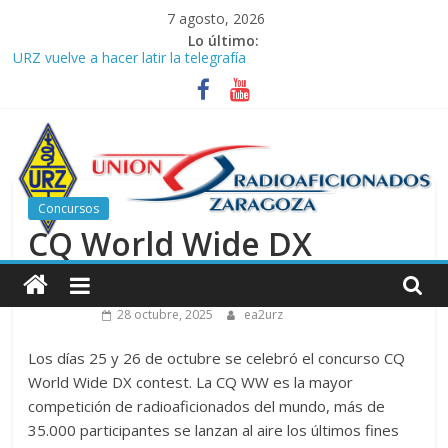
Saltar
7 agosto, 2026
al
Lo último:
contenido
URZ vuelve a hacer latir la telegrafía
Verano, radio y buenas ondas: ideas para seguir disfrutando de
la afición.
Promoción de Verano ICOM en Promodis Telecom
Nueva ubicación de la Jefatura Provincial de Inspección de las
Telecomunicaciones de Zaragoza. Información de interés para
los radioaficionados
Concursos
La cantera de URZ vuelve a hacerse escuchar en el YOTA
CQ World Wide DX
Contest
Unión
Contest
de
28 octubre, 2025
ea2urz
Radioaficionados
Los días 25 y 26 de octubre se celebró el concurso CQ
World Wide DX contest. La CQ WW es la mayor
competición de radioaficionados del mundo, más de
de
35.000 participantes se lanzan al aire los últimos fines