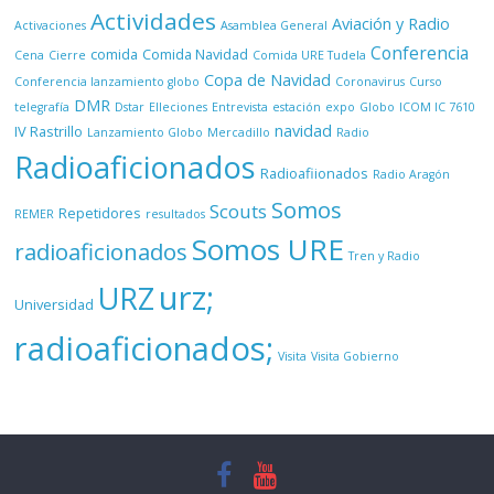
Actividades
Aviación y Radio
Activaciones
Asamblea General
Conferencia
comida
Comida Navidad
Cena
Cierre
Comida URE Tudela
Copa de Navidad
Conferencia lanzamiento globo
Coronavirus
Curso
DMR
telegrafía
Dstar
Elleciones
Entrevista
estación
expo
Globo
ICOM IC 7610
navidad
IV Rastrillo
Lanzamiento Globo
Mercadillo
Radio
Radioaficionados
Radioafiionados
Radio Aragón
Somos
Scouts
Repetidores
REMER
resultados
Somos URE
radioaficionados
Tren y Radio
urz;
URZ
Universidad
radioaficionados;
Visita
Visita Gobierno