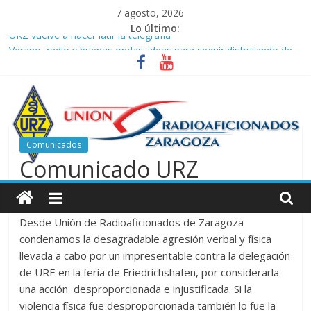
Saltar
7 agosto, 2026
al
Lo último:
URZ vuelve a hacer latir la telegrafía
contenido
Verano, radio y buenas ondas: ideas para seguir disfrutando de
la afición.
Promoción de Verano ICOM en Promodis Telecom
Nueva ubicación de la Jefatura Provincial de Inspección de las
Telecomunicaciones de Zaragoza. Información de interés para
los radioaficionados
Comunicados
La cantera de URZ vuelve a hacerse escuchar en el YOTA
Comunicado URZ
Contest
Unión
29 junio, 2025
ea2urz
de
Desde Unión de Radioaficionados de Zaragoza
condenamos la desagradable agresión verbal y física
Radioaficionados
llevada a cabo por un impresentable contra la delegación
de URE en la feria de Friedrichshafen, por considerarla
de
una acción desproporcionada e injustificada. Si la
violencia física fue desproporcionada también lo fue la