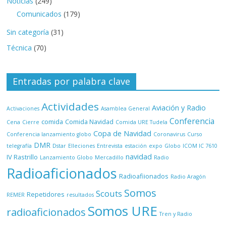
Noticias
(249)
Comunicados
(179)
Sin categoría
(31)
Técnica
(70)
Entradas por palabra clave
Actividades
Aviación y Radio
Activaciones
Asamblea General
Conferencia
comida
Comida Navidad
Cena
Cierre
Comida URE Tudela
Copa de Navidad
Conferencia lanzamiento globo
Coronavirus
Curso
DMR
telegrafía
Dstar
Elleciones
Entrevista
estación
expo
Globo
ICOM IC 7610
navidad
IV Rastrillo
Lanzamiento Globo
Mercadillo
Radio
Radioaficionados
Radioafiionados
Radio Aragón
Somos
Scouts
Repetidores
REMER
resultados
Somos URE
radioaficionados
Tren y Radio