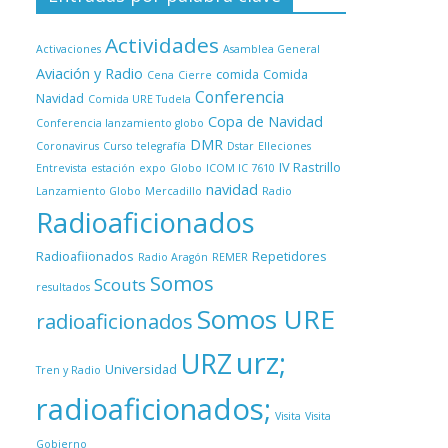
Actividades
Activaciones
Asamblea General
Aviación y Radio
comida
Comida
Cena
Cierre
Conferencia
Navidad
Comida URE Tudela
Copa de Navidad
Conferencia lanzamiento globo
DMR
Coronavirus
Curso telegrafía
Dstar
Elleciones
IV Rastrillo
Entrevista
estación
expo
Globo
ICOM IC 7610
navidad
Lanzamiento Globo
Mercadillo
Radio
Radioaficionados
Radioafiionados
Repetidores
Radio Aragón
REMER
Somos
Scouts
resultados
Somos URE
radioaficionados
urz;
URZ
Universidad
Tren y Radio
radioaficionados;
Visita
Visita
Gobierno