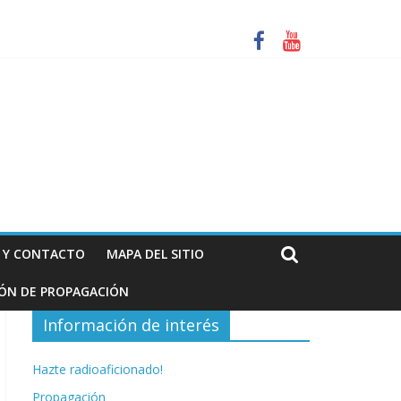
za. Información de interés para los radioaficionados
N Y CONTACTO
MAPA DEL SITIO
IÓN DE PROPAGACIÓN
Información de interés
Hazte radioaficionado!
Propagación