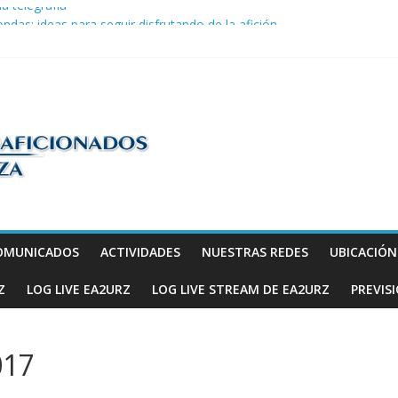
la telegrafía
ndas: ideas para seguir disfrutando de la afición.
COM en Promodis Telecom
efatura Provincial de Inspección de las Telecomunicaciones de Zarago
ve a hacerse escuchar en el YOTA Contest
os
OMUNICADOS
ACTIVIDADES
NUESTRAS REDES
UBICACIÓ
Z
LOG LIVE EA2URZ
LOG LIVE STREAM DE EA2URZ
PREVIS
017