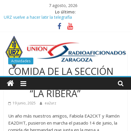
Saltar
7 agosto, 2026
al
Lo último:
contenido
URZ vuelve a hacer latir la telegrafía
Verano, radio y buenas ondas: ideas para seguir disfrutando de
la afición.
Promoción de Verano ICOM en Promodis Telecom
Nueva ubicación de la Jefatura Provincial de Inspección de las
Telecomunicaciones de Zaragoza. Información de interés para
los radioaficionados
Actividades
La cantera de URZ vuelve a hacerse escuchar en el YOTA
COMIDA DE LA SECCIÓN
Contest
Unión
DE URE EN TUDELA
de
“LA RIBERA”
19 junio, 2025
ea2urz
Radioaficionados
Un año más nuestros amigos, Fabiola EA2CKT y Ramón
de
EA2DHT, pusieron en marcha el pasado 14 de junio, la
comida de hermandad que junta en la mesa a