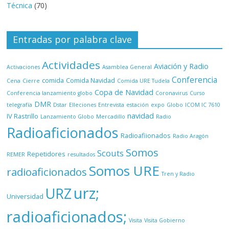
Técnica
(70)
Entradas por palabra clave
Actividades
Aviación y Radio
Activaciones
Asamblea General
Conferencia
comida
Comida Navidad
Cena
Cierre
Comida URE Tudela
Copa de Navidad
Conferencia lanzamiento globo
Coronavirus
Curso
DMR
telegrafía
Dstar
Elleciones
Entrevista
estación
expo
Globo
ICOM IC 7610
navidad
IV Rastrillo
Lanzamiento Globo
Mercadillo
Radio
Radioaficionados
Radioafiionados
Radio Aragón
Somos
Scouts
Repetidores
REMER
resultados
Somos URE
radioaficionados
Tren y Radio
urz;
URZ
Universidad
radioaficionados;
Visita
Visita Gobierno