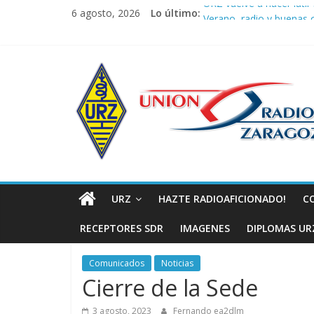
Saltar
URZ vuelve a hacer latir 
6 agosto, 2026
Lo último:
al
Verano, radio y buenas o
Promoción de Verano I
contenido
Nueva ubicación de la J
Unión
La cantera de URZ vuel
de
Radioaficionad
de
URZ
HAZTE RADIOAFICIONADO!
C
Zaragoza
RECEPTORES SDR
IMAGENES
DIPLOMAS UR
URZ
Comunicados
Noticias
Cierre de la Sede
3 agosto, 2023
Fernando ea2dlm