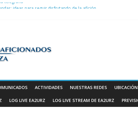
la telegrafía
ndas: ideas para seguir disfrutando de la afición.
COM en Promodis Telecom
efatura Provincial de Inspección de las Telecomunicaciones de Zarago
ve a hacerse escuchar en el YOTA Contest
os
OMUNICADOS
ACTIVIDADES
NUESTRAS REDES
UBICACIÓ
Z
LOG LIVE EA2URZ
LOG LIVE STREAM DE EA2URZ
PREVIS