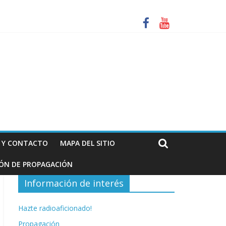
za. Información de interés para los radioaficionados
N Y CONTACTO
MAPA DEL SITIO
IÓN DE PROPAGACIÓN
Información de interés
Hazte radioaficionado!
Propagación