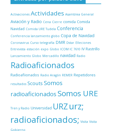
Actividades
Activaciones
Asamblea General
Aviación y Radio
comida
Comida
Cena
Cierre
Conferencia
Navidad
Comida URE Tudela
Copa de Navidad
Conferencia lanzamiento globo
DMR
Coronavirus
Curso telegrafía
Dstar
Elleciones
IV Rastrillo
Entrevista
estación
expo
Globo
ICOM IC 7610
navidad
Lanzamiento Globo
Mercadillo
Radio
Radioaficionados
Radioafiionados
Repetidores
Radio Aragón
REMER
Somos
Scouts
resultados
Somos URE
radioaficionados
urz;
URZ
Universidad
Tren y Radio
radioaficionados;
Visita
Visita
Gobierno