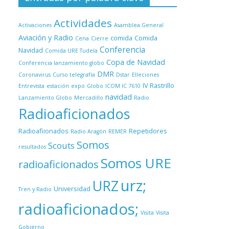
Actividades
Activaciones
Asamblea General
Aviación y Radio
comida
Comida
Cena
Cierre
Conferencia
Navidad
Comida URE Tudela
Copa de Navidad
Conferencia lanzamiento globo
DMR
Coronavirus
Curso telegrafía
Dstar
Elleciones
IV Rastrillo
Entrevista
estación
expo
Globo
ICOM IC 7610
navidad
Lanzamiento Globo
Mercadillo
Radio
Radioaficionados
Radioafiionados
Repetidores
Radio Aragón
REMER
Somos
Scouts
resultados
Somos URE
radioaficionados
urz;
URZ
Universidad
Tren y Radio
radioaficionados;
Visita
Visita
Gobierno