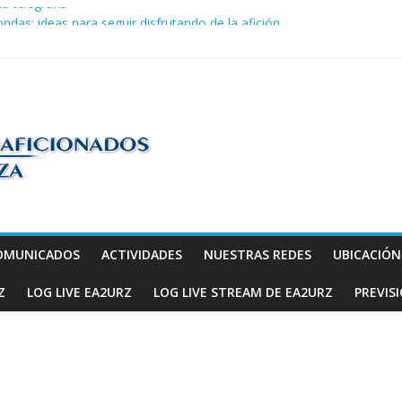
la telegrafía
ndas: ideas para seguir disfrutando de la afición.
COM en Promodis Telecom
efatura Provincial de Inspección de las Telecomunicaciones de Zarago
ve a hacerse escuchar en el YOTA Contest
os
OMUNICADOS
ACTIVIDADES
NUESTRAS REDES
UBICACIÓ
Z
LOG LIVE EA2URZ
LOG LIVE STREAM DE EA2URZ
PREVIS