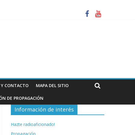
za. Información de interés para los radioaficionados
N Y CONTACTO
MAPA DEL SITIO
IÓN DE PROPAGACIÓN
Información de interés
Hazte radioaficionado!
Propagación