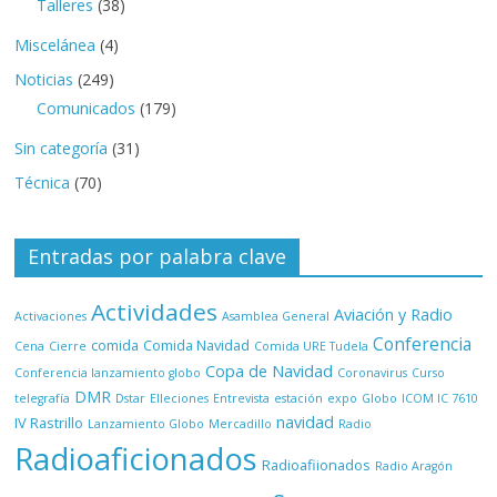
Talleres
(38)
Miscelánea
(4)
Noticias
(249)
Comunicados
(179)
Sin categoría
(31)
Técnica
(70)
Entradas por palabra clave
Actividades
Aviación y Radio
Activaciones
Asamblea General
Conferencia
comida
Comida Navidad
Cena
Cierre
Comida URE Tudela
Copa de Navidad
Conferencia lanzamiento globo
Coronavirus
Curso
DMR
telegrafía
Dstar
Elleciones
Entrevista
estación
expo
Globo
ICOM IC 7610
navidad
IV Rastrillo
Lanzamiento Globo
Mercadillo
Radio
Radioaficionados
Radioafiionados
Radio Aragón