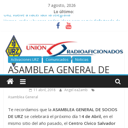
Saltar
7 agosto, 2026
al
Lo último:
URZ vuelve a hacer latir la telegrafía
contenido
Verano, radio y buenas ondas: ideas para seguir disfrutando de
la afición.
Promoción de Verano ICOM en Promodis Telecom
Nueva ubicación de la Jefatura Provincial de Inspección de las
Telecomunicaciones de Zaragoza. Información de interés para
los radioaficionados
Activaciones URZ
Comunicados
Noticias
La cantera de URZ vuelve a hacerse escuchar en el YOTA
ASAMBLEA GENERAL DE
Contest
Unión
SOCIOS DE URZ
de
11 abril, 2018
Angel ea2amb
Asamblea General
Radioaficionados
Te recordamos que la
ASAMBLEA GENERAL DE SOCIOS
DE URZ
se celebrará el próximo día 1
4 de Abril,
en el
de
mismo sitio del año pasado, el
Centro Cívico Salvador