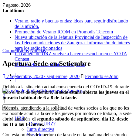
Saltar
7 agosto, 2026
al
Lo último:
contenido
Verano, radio y buenas ondas: ideas para seguir disfrutando
de la afición.
Promoción de Verano ICOM en Promodis Telecom
Nueva ubicación de la Jefatura Provincial de Inspección de
las Telecomunicaciones de Zaragoza. Información de interés
para los radioaficionados
Comunicados
Noticias
La cantera de URZ vuelve a hacerse escuchar en el YOTA
Contest
Apertura Sede en Setiembre
URZ vuelve a hacer latir la telegrafía
7 septiembre, 2020
7 septiembre, 2020
Fernando ea2dlm
Debido a la situación actual consecuencia del COVID-19 durante
todo el mes de septiembre,
la sede estará abierta los jueves en el
horario habitual de 6 a 8 de la tarde.
Unión
Además, atendiendo a la solicitud de varios socios a los que no les
de
era posible acudir a la sede los jueves por motivo de trabajo, la sede
Radioaficionados
URZ
abrirá también
el segundo sábado de septiembre, día 12, desde
de
¿Qué es URZ?
las 11 a las 13 horas.
Zaragoza
Junta directiva
Con esta prueba de apertura de la sede en la mañana del segundo
Servicios