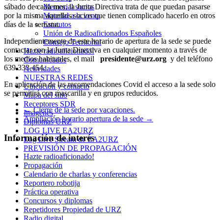
sábado de cada mes, la Junta Directiva trata de que puedan pasarse
Memorial socios
URZ
por la misma aquellos socios que tienen complicado hacerlo en otros
Material a la venta
días de la semana.
Estatutos
Unión de Radioaficionados Españoles
Independientemente de este horario de apertura de la sede se puede
Consejo Territorial
contactar con la Junta Directiva en cualquier momento a través de
Hazte radioaficionado!
los medios habituales, el mail
presidente@urz.org
y del teléfono
Comunicados
639 333 454.
Actividades
NUESTRAS REDES
En aplicación de las recomendaciones Covid el acceso a la sede solo
Ubicación y contacto
se permitirá con mascarilla y en grupos reducidos.
Mapa del sitio
Receptores SDR
←
Cierre de la sede por vacaciones.
Imagenes
Ampliación horario apertura de la sede
→
Diplomas URZ
LOG LIVE EA2URZ
Información de interés
Log Live Stream de EA2URZ
PREVISIÓN DE PROPAGACIÓN
Hazte radioaficionado!
Propagación
Calendario de charlas y conferencias
Reportero robotija
Práctica operativa
Concursos y diplomas
Repetidores Propiedad de URZ
Radio digital