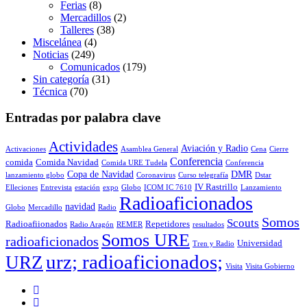
Ferias
(8)
Mercadillos
(2)
Talleres
(38)
Miscelánea
(4)
Noticias
(249)
Comunicados
(179)
Sin categoría
(31)
Técnica
(70)
Entradas por palabra clave
Actividades
Aviación y Radio
Activaciones
Asamblea General
Cena
Cierre
Conferencia
comida
Comida Navidad
Comida URE Tudela
Conferencia
Copa de Navidad
DMR
lanzamiento globo
Coronavirus
Curso telegrafía
Dstar
IV Rastrillo
Elleciones
Entrevista
estación
expo
Globo
ICOM IC 7610
Lanzamiento
Radioaficionados
navidad
Globo
Mercadillo
Radio
Somos
Scouts
Radioafiionados
Repetidores
Radio Aragón
REMER
resultados
Somos URE
radioaficionados
Universidad
Tren y Radio
urz; radioaficionados;
URZ
Visita
Visita Gobierno