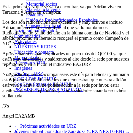
Memorial socios
URZ
Es la primera vez que se van a encontrar, ya que Adrián vive en
Material a la venta
Tarazona y Angel en Zaragoza.
Estatutos
Unión de Radioaficionados Españoles
Los dos son radioaficionados excelentes y muy activos e incluso
Consejo Territorial
Adrian un excelente telegrafista al que ya lo nombramos
Hazte radioaficionado!
Radioaficionado Maño del año en la última comida de Navidad y el
Comunicados
sábado próximo en Iberradio recogerá el premio como Campeón de
Actividades
YOTA 2022.
NUESTRAS REDES
Ubicación y contacto
Aprovecharemos para explicarles un poco más del QO100 ya que
Mapa del sitio
están muy interesados y saldremos al aire desde la sede por nuestros
Receptores SDR
repetidores y en HF con el indicativo EA2URZ.
Imagenes
Diplomas URZ
Nos gustaría que nos acompañaseis este día para felicitar y animar a
LOG LIVE EA2URZ
estos jóvenes radioaficionados que demuestran que nuestra afición
Log Live Stream de EA2URZ
está viva y activa. Si no podéis acudir a la sede por favor, estar
PREVISIÓN DE PROPAGACIÓN
atentos a nuestros repetidores y salir a saludarles cuando escuchéis
su llamada.
/3’s
Angel EA2AMB
←
Próximas actividades en URZ
Jóvenes radioaficionados de Zaragoza (URZ NEXTGEN)
→