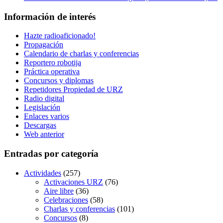
Información de interés
Hazte radioaficionado!
Propagación
Calendario de charlas y conferencias
Reportero robotija
Práctica operativa
Concursos y diplomas
Repetidores Propiedad de URZ
Radio digital
Legislación
Enlaces varios
Descargas
Web anterior
Entradas por categoría
Actividades
(257)
Activaciones URZ
(76)
Aire libre
(36)
Celebraciones
(58)
Charlas y conferencias
(101)
Concursos
(8)