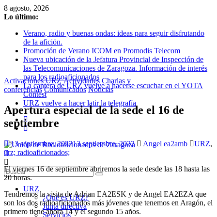
Saltar
8 agosto, 2026
al
Lo último:
contenido
Verano, radio y buenas ondas: ideas para seguir disfrutando
de la afición.
Promoción de Verano ICOM en Promodis Telecom
Nueva ubicación de la Jefatura Provincial de Inspección de
las Telecomunicaciones de Zaragoza. Información de interés
para los radioaficionados
Activaciones URZ
Actividades
Charlas y
La cantera de URZ vuelve a hacerse escuchar en el YOTA
conferencias
Comunicados
Noticias
Contest
URZ vuelve a hacer latir la telegrafía
Apertura especial de la sede el 16 de
septiembre
13 septiembre, 2022
13 septiembre, 2022
Angel ea2amb
URZ
,
urz; radioaficionados;
Unión
El viernes 16 de septiembre abriremos la sede desde las 18 hasta las
de
20 horas.
Radioaficionados
URZ
de
Tendremos la visita de Adrian EA2ESK y de Angel EA2EZA que
¿Qué es URZ?
son los dos radioaficionados más jóvenes que tenemos en Aragón, el
Zaragoza
Junta directiva
primero tiene ahora 14 y el segundo 15 años.
Servicios