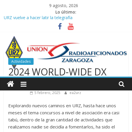
Saltar
9 agosto, 2026
al
Lo último:
contenido
URZ vuelve a hacer latir la telegrafía
Verano, radio y buenas ondas: ideas para seguir disfrutando de
la afición.
Promoción de Verano ICOM en Promodis Telecom
Nueva ubicación de la Jefatura Provincial de Inspección de las
Telecomunicaciones de Zaragoza. Información de interés para
los radioaficionados
Actividades
La cantera de URZ vuelve a hacerse escuchar en el YOTA
2024 WORLD-WIDE DX
Contest
Unión
CONTEST SSB
de
5 febrero, 2025
ea2urz
Radioaficionados
Explorando nuevos caminos en URZ, hasta hace unos
meses el tema concursos a nivel de asociación era casi
tabú, dentro de la gran cantidad de actividades que
de
realizamos nadie se decidía a fomentarlos, ha sido el