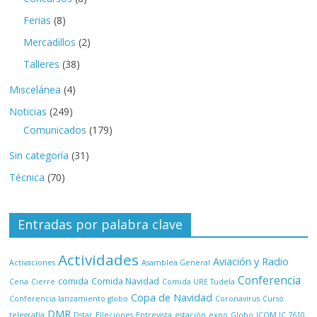
Ferias
(8)
Mercadillos
(2)
Talleres
(38)
Miscelánea
(4)
Noticias
(249)
Comunicados
(179)
Sin categoría
(31)
Técnica
(70)
Entradas por palabra clave
Actividades
Aviación y Radio
Activaciones
Asamblea General
Conferencia
comida
Comida Navidad
Cena
Cierre
Comida URE Tudela
Copa de Navidad
Conferencia lanzamiento globo
Coronavirus
Curso
DMR
telegrafía
Dstar
Elleciones
Entrevista
estación
expo
Globo
ICOM IC 7610