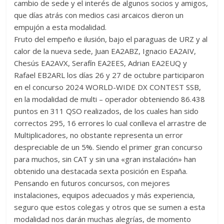
cambio de sede y el interés de algunos socios y amigos,
Zaragoza
que días atrás con medios casi arcaicos dieron un
empujón a esta modalidad.
URZ
Fruto del empeño e ilusión, bajo el paraguas de URZ y al
calor de la nueva sede, Juan EA2ABZ, Ignacio EA2AIV,
Chesús EA2AVX, Serafín EA2EES, Adrian EA2EUQ y
Rafael EB2ARL los días 26 y 27 de octubre participaron
en el concurso 2024 WORLD-WIDE DX CONTEST SSB,
en la modalidad de multi – operador obteniendo 86.438
puntos en 311 QSO realizados, de los cuales han sido
correctos 295, 16 errores lo cual conlleva el arrastre de
Multiplicadores, no obstante representa un error
despreciable de un 5%. Siendo el primer gran concurso
para muchos, sin CAT y sin una «gran instalación» han
obtenido una destacada sexta posición en España.
Pensando en futuros concursos, con mejores
instalaciones, equipos adecuados y más experiencia,
seguro que estos colegas y otros que se sumen a esta
modalidad nos darán muchas alegrías, de momento