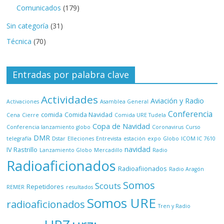
Comunicados
(179)
Sin categoría
(31)
Técnica
(70)
Entradas por palabra clave
Actividades
Aviación y Radio
Activaciones
Asamblea General
Conferencia
comida
Comida Navidad
Cena
Cierre
Comida URE Tudela
Copa de Navidad
Conferencia lanzamiento globo
Coronavirus
Curso
DMR
telegrafía
Dstar
Elleciones
Entrevista
estación
expo
Globo
ICOM IC 7610
navidad
IV Rastrillo
Lanzamiento Globo
Mercadillo
Radio
Radioaficionados
Radioafiionados
Radio Aragón
Somos
Scouts
Repetidores
REMER
resultados
Somos URE
radioaficionados
Tren y Radio