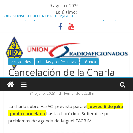
Saltar
9 agosto, 2026
al
Lo último:
URZ vuelve a hacer latir la telegrafía
contenido
Verano, radio y buenas ondas: ideas para seguir disfrutando de
la afición.
Promoción de Verano ICOM en Promodis Telecom
Nueva ubicación de la Jefatura Provincial de Inspección de las
Telecomunicaciones de Zaragoza. Información de interés para
los radioaficionados
Actividades
Charlas y conferencias
Técnica
La cantera de URZ vuelve a hacerse escuchar en el YOTA
Cancelación de la Charla
Contest
Unión
sobre VarAC
de
5 julio, 2023
Fernando ea2dlm
Radioaficionados
La charla sobre VarAC prevista para el
jueves 6 de julio
queda cancelada
hasta el próximo Setiembre por
problemas de agenda de Miguel EA2BJM.
de