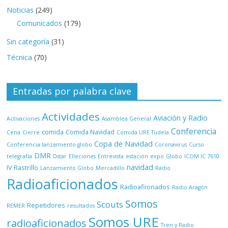
Noticias
(249)
Comunicados
(179)
Sin categoría
(31)
Técnica
(70)
Entradas por palabra clave
Actividades
Aviación y Radio
Activaciones
Asamblea General
Conferencia
comida
Comida Navidad
Cena
Cierre
Comida URE Tudela
Copa de Navidad
Conferencia lanzamiento globo
Coronavirus
Curso
DMR
telegrafía
Dstar
Elleciones
Entrevista
estación
expo
Globo
ICOM IC 7610
navidad
IV Rastrillo
Lanzamiento Globo
Mercadillo
Radio
Radioaficionados
Radioafiionados
Radio Aragón
Somos
Scouts
Repetidores
REMER
resultados
Somos URE
radioaficionados
Tren y Radio