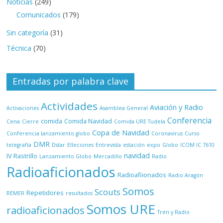
Noticias
(249)
Comunicados
(179)
Sin categoría
(31)
Técnica
(70)
Entradas por palabra clave
Actividades
Aviación y Radio
Activaciones
Asamblea General
Conferencia
comida
Comida Navidad
Cena
Cierre
Comida URE Tudela
Copa de Navidad
Conferencia lanzamiento globo
Coronavirus
Curso
DMR
telegrafía
Dstar
Elleciones
Entrevista
estación
expo
Globo
ICOM IC 7610
navidad
IV Rastrillo
Lanzamiento Globo
Mercadillo
Radio
Radioaficionados
Radioafiionados
Radio Aragón
Somos
Scouts
Repetidores
REMER
resultados
Somos URE
radioaficionados
Tren y Radio